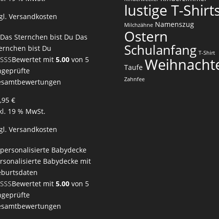
lustige T-Shirt
gl.
Versandkosten
Namenszug
Milchzähne
Ostern
Das
Schulanfang
ernchen bist Du
T-Shirt
Bewertet mit
5.00
von 5
Weihnacht
Taufe
geprüfte
Zahnfee
esamtbewertungen
,95
€
kl. 19 % MwSt.
gl.
Versandkosten
rsonalisierte Babydecke mit
burtsdaten
Bewertet mit
5.00
von 5
geprüfte
esamtbewertungen