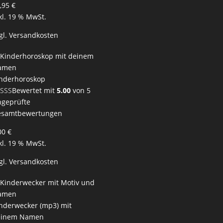
,95
€
kl. 19 % MwSt.
gl.
Versandkosten
nderhoroskop
Bewertet mit
5.00
von 5
geprüfte
esamtbewertungen
00
€
kl. 19 % MwSt.
gl.
Versandkosten
nderwecker (mp3) mit
einem Namen