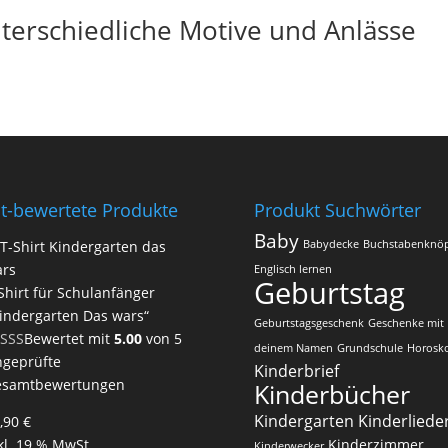
nterschiedliche Motive und Anlässe
t-bewertete Produkte
Produkt Suchwörter
Baby
Babydecke
Buchstabenknö
Englisch lernen
Geburtstag
Shirt für Schulanfänger
indergarten Das wars“
Geburtstagsgeschenk
Geschenke mit
Bewertet mit
5.00
von 5
deinem Namen
Grundschule
Horosk
geprüfte
Kinderbrief
esamtbewertungen
Kinderbücher
Kindergarten
Kinderliede
,90
€
kl. 19 % MwSt.
Kinderzimmer
Kinderwecker