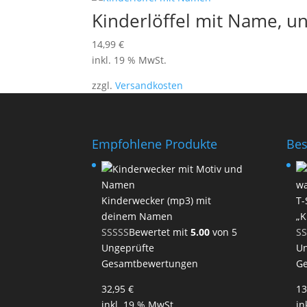
Kinderlöffel mit Name, u
14,99
€
inkl. 19 % MwSt.
zzgl.
Versandkosten
Empfohlene Produkte
Bes
Kinderwecker (mp3) mit
T-
deinem Namen
„K
Bewertet mit
5.00
von 5
Ungeprüfte
Un
Gesamtbewertungen
G
32,95
€
13
inkl. 19 % MwSt.
in