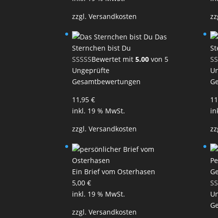
zzgl.
Versandkosten
zz
Das
Sternchen bist Du
St
Bewertet mit
5.00
von 5
Ungeprüfte
Un
Gesamtbewertungen
G
11,95
€
11
inkl. 19 % MwSt.
in
zzgl.
Versandkosten
zz
Pe
Ein Brief vom Osterhasen
Ge
5,00
€
inkl. 19 % MwSt.
Un
G
zzgl.
Versandkosten